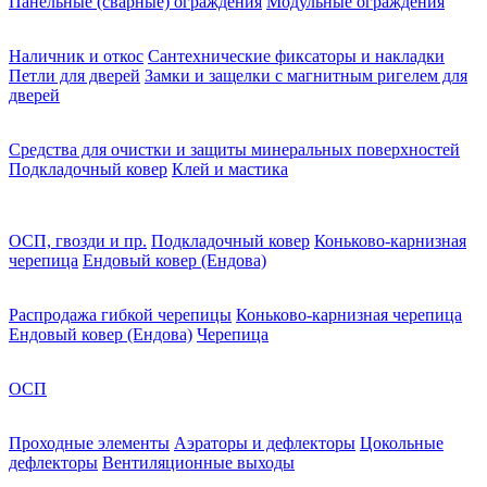
Панельные (сварные) ограждения
Модульные ограждения
Наличник и откос
Сантехнические фиксаторы и накладки
Петли для дверей
Замки и защелки с магнитным ригелем для
дверей
Средства для очистки и защиты минеральных поверхностей
Подкладочный ковер
Клей и мастика
ОСП, гвозди и пр.
Подкладочный ковер
Коньково-карнизная
черепица
Ендовый ковер (Ендова)
Распродажа гибкой черепицы
Коньково-карнизная черепица
Ендовый ковер (Ендова)
Черепица
ОСП
Проходные элементы
Аэраторы и дефлекторы
Цокольные
дефлекторы
Вентиляционные выходы