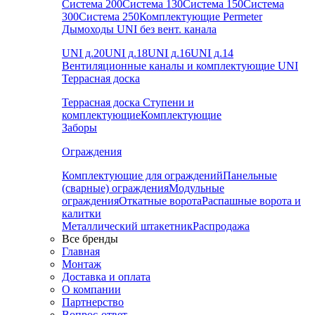
Система 200
Система 130
Система 150
Система
300
Система 250
Комплектующие Permeter
Дымоходы UNI без вент. канала
UNI д.20
UNI д.18
UNI д.16
UNI д.14
Вентиляционные каналы и комплектующие UNI
Террасная доска
Террасная доска
Ступени и
комплектующие
Комплектующие
Заборы
Ограждения
Комплектующие для ограждений
Панельные
(сварные) ограждения
Модульные
ограждения
Откатные ворота
Распашные ворота и
калитки
Металлический штакетник
Распродажа
Все бренды
Главная
Монтаж
Доставка и оплата
О компании
Партнерство
Вопрос-ответ