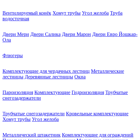
Вентилируемый конёк
Хомут трубы
Угол желоба
Труба
водосточная
Двери Мери
Двери Салика
Двери Марон
Двери Евро Йошкар-
Ола
Флюгеры
Комплектующие для чердачных лестниц
Металлические
лестницы
Деревянные лестницы
Окна
Пароизоляция
Комплектующие
Гидроизоляция
Трубчатые
снегозадержатели
Трубчатые снегозадержатели
Кровельные комплектующие
Хомут трубы
Угол желоба
Металлический штакетник
Комплектующие для ограждений