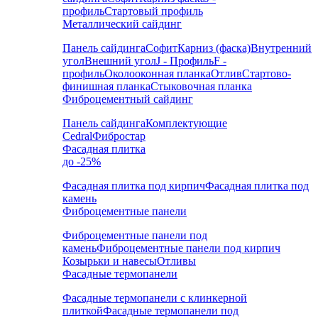
профиль
Стартовый профиль
Металлический сайдинг
Панель сайдинга
Софит
Карниз (фаска)
Внутренний
угол
Внешний угол
J - Профиль
F -
профиль
Околооконная планка
Отлив
Стартово-
финишная планка
Стыковочная планка
Фиброцементный сайдинг
Панель сайдинга
Комплектующие
Cedral
Фибростар
Фасадная плитка
до -25%
Фасадная плитка под кирпич
Фасадная плитка под
камень
Фиброцементные панели
Фиброцементные панели под
камень
Фиброцементные панели под кирпич
Козырьки и навесы
Отливы
Фасадные термопанели
Фасадные термопанели с клинкерной
плиткой
Фасадные термопанели под