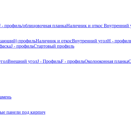
J - профиль/облицовочная планка
Наличник и откос
Внутренний 
шающий) профиль
Наличник и откос
Внутренний угол
H - профил
фаска
J - профиль
Стартовый профиль
угол
Внешний угол
J - Профиль
F - профиль
Околооконная планка
О
камень
ые панели под кирпич