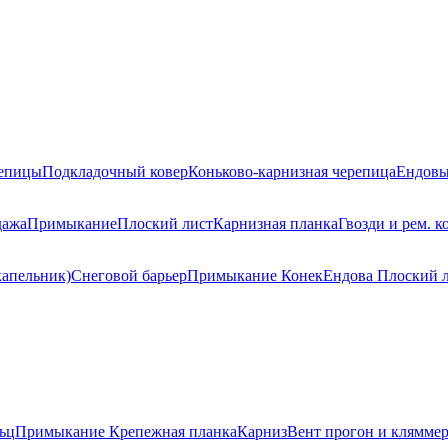
репицы
Подкладочный ковер
Коньково-карнизная черепица
Ендовы
дажа
Примыкание
Плоский лист
Карнизная планка
Гвозди и рем. к
капельник)
Снеговой барьер
Примыкание
Конек
Ендова
Плоский 
ьц
Примыкание
Крепежная планка
Карниз
Вент прогон и клямме