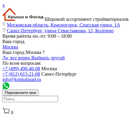
x
Широкий ассортимент стройматериалов
Московская область, Красногорск, Спасская улица, 1А
Санкт-Петербург, улица Севастьянова, 12, Колпино
Время работы
пн.-пт. 9:00 – 18:00
Ваш город
Москва
Ваш город Москва ?
Да, все верно
Выбрать другой
По всем вопросам:
+7 (499) 490-46-08
Москва
+7 (812) 615-21-08
Санкт-Петербург
info@krishafasad.ru
Перезвоните мне
0