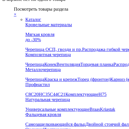
Посмотреть товары раздела
×
Каталог
Кровельные материалы
Мягкая кровля
до -30%
Черепица
ОСП, гвозди и пр.
Распродажа гибкой че
Композитная черепица
Черепица
Конек
Вентиляция
Торцевая планка
Распро
Металлочерепица
Черепица
Краска и крепеж
Торец (фронтон)
Карниз (
Профнастил
С8
С20
НС35
С44
С21
Комплектующие
Н75
Натуральная черепица
Универсальные комплектующие
Braas
Kriastak
Фальцевая кровля
Самозащелкивающийся фальц
Двойной стоячий фал