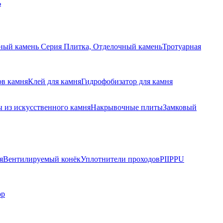
ь
ный камень Серия Плитка, Отделочный камень
Тротуарная
ов камня
Клей для камня
Гидрофобизатор для камня
 из искусственного камня
Накрывочные плиты
Замковый
я
Вентилируемый конёк
Уплотнители проходов
PIIPPU
ор