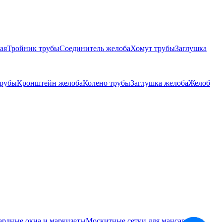
ая
Тройник трубы
Соединитель желоба
Хомут трубы
Заглушка
трубы
Кронштейн желоба
Колено трубы
Заглушка желоба
Желоб
ардные окна и маркизеты
Москитные сетки для мансардных