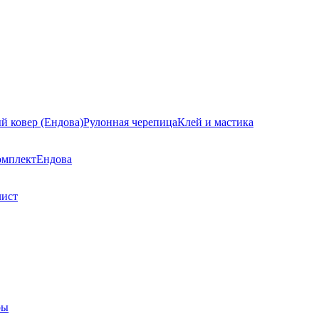
й ковер (Ендова)
Рулонная черепица
Клей и мастика
омплект
Ендова
лист
ры