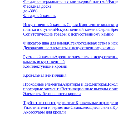
Фасадные термопанели с клинкерной плиткой
Фаса
Фасадная доска
до -30%
Фасадный камень
Искусственный камень Серия Кирпичные коллекц
плитка и ступени
Искусственный камень Серия Speci
Сопутствующие товары к искусственному камню
Фиксатор шва для камня
Стеклотканевая сетка к и
Декоративные элементы к искусственному камню
Рустовый камень
Арочные элементы к искусственн
камень искусственный
Комплектующие кровли
Кровельная вентиляция
Проходные элементы
Аэраторы и дефлекторы
Цокол
проходные элементы
Вентиляционные выходы с эл
Элементы безопасности кровли
Трубчатые снегозадержатели
Кровельные ограждени
Уплотнители и герметики
Самоклеющиеся ленты
Кр
Аксессуары для кровли