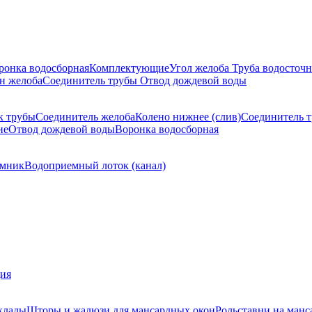
ронка водосборная
Комплектующие
Угол желоба
Труба водосточн
н желоба
Соединитель трубы
Отвод дождевой воды
к трубы
Соединитель желоба
Колено нижнее (слив)
Соединитель 
ие
Отвод дождевой воды
Воронка водосборная
мник
Водоприемный лоток (канал)
ция
клады
Шторы и жалюзи для мансардных окон
Рольставни на манс