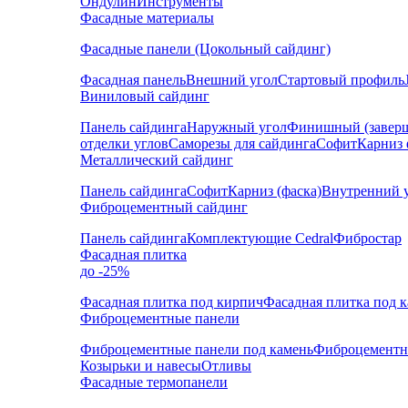
Ондулин
Инструменты
Фасадные материалы
Фасадные панели (Цокольный сайдинг)
Фасадная панель
Внешний угол
Стартовый профиль
Виниловый сайдинг
Панель сайдинга
Наружный угол
Финишный (завер
отделки углов
Саморезы для сайдинга
Софит
Карниз 
Металлический сайдинг
Панель сайдинга
Софит
Карниз (фаска)
Внутренний 
Фиброцементный сайдинг
Панель сайдинга
Комплектующие Cedral
Фибростар
Фасадная плитка
до -25%
Фасадная плитка под кирпич
Фасадная плитка под 
Фиброцементные панели
Фиброцементные панели под камень
Фиброцементн
Козырьки и навесы
Отливы
Фасадные термопанели