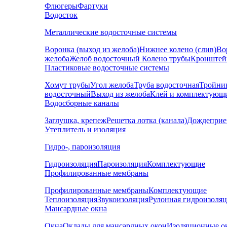
Флюгеры
Фартуки
Водосток
Металлические водосточные системы
Воронка (выход из желоба)
Нижнее колено (слив)
Во
желоба
Желоб водосточный
Колено трубы
Кронштей
Пластиковые водосточные системы
Хомут трубы
Угол желоба
Труба водосточная
Тройни
водосточный
Выход из желоба
Клей и комплектующ
Водосборные каналы
Заглушка, крепеж
Решетка лотка (канала)
Дождеприе
Утеплитель и изоляция
Гидро-, пароизоляция
Гидроизоляция
Пароизоляция
Комплектующие
Профилированные мембраны
Профилированные мембраны
Комплектующие
Теплоизоляция
Звукоизоляция
Рулонная гидроизоля
Мансардные окна
Окна
Оклады для мансардных окон
Изоляционные о