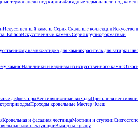
дные термопанели под кирпич
Фасадные термопанели под камен
ии
Искусственный камень Серия Скальные коллекции
Искусствен
al Edition
Искусственный камень Серия крупноформатный
скусственному камню
Затирка для камня
Краситель для затирки шв
ому камню
Наличники и карнизы из искусственного камня
Откосы
ьные дефлекторы
Вентиляционные выходы
Приточная вентиляци
ектроприводом
Проходы кровельные Мастер Флеш
я
Кровельная и фасадная лестница
Мостики и ступени
Снегостоп
овельные комплектующие
Выход на крышу