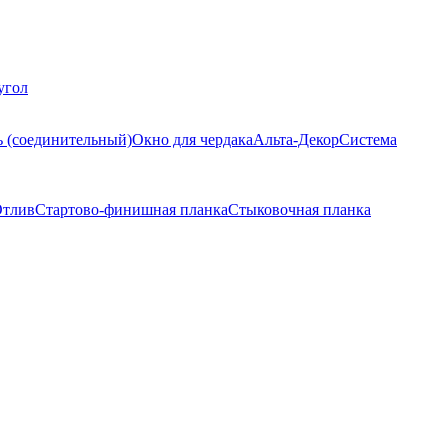
угол
ь (соединительный)
Окно для чердака
Альта-Декор
Система
тлив
Стартово-финишная планка
Стыковочная планка