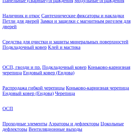
Панельные (сварные) ограждения
Модульные ограждения
Наличник и откос
Сантехнические фиксаторы и накладки
Петли для дверей
Замки и защелки с магнитным ригелем для
дверей
Средства для очистки и защиты минеральных поверхностей
Подкладочный ковер
Клей и мастика
ОСП, гвозди и пр.
Подкладочный ковер
Коньково-карнизная
черепица
Ендовый ковер (Ендова)
Распродажа гибкой черепицы
Коньково-карнизная черепица
Ендовый ковер (Ендова)
Черепица
ОСП
Проходные элементы
Аэраторы и дефлекторы
Цокольные
дефлекторы
Вентиляционные выходы