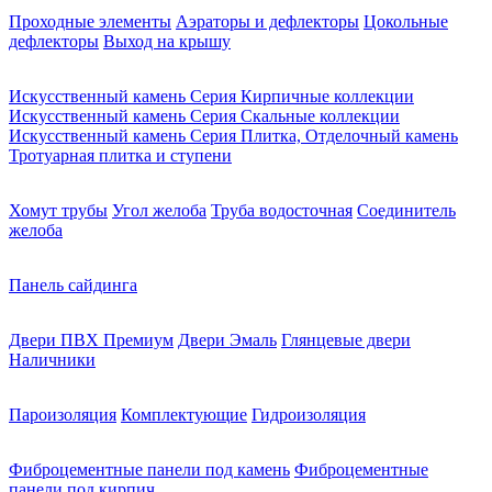
Проходные элементы
Аэраторы и дефлекторы
Цокольные
дефлекторы
Выход на крышу
Искусственный камень Серия Кирпичные коллекции
Искусственный камень Серия Скальные коллекции
Искусственный камень Серия Плитка, Отделочный камень
Тротуарная плитка и ступени
Хомут трубы
Угол желоба
Труба водосточная
Соединитель
желоба
Панель сайдинга
Двери ПВХ Премиум
Двери Эмаль
Глянцевые двери
Наличники
Пароизоляция
Комплектующие
Гидроизоляция
Фиброцементные панели под камень
Фиброцементные
панели под кирпич