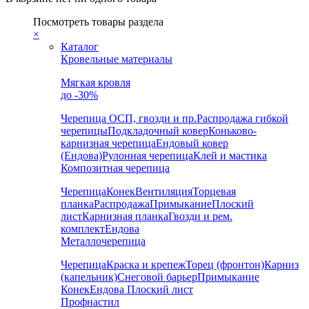
Посмотреть товары раздела
×
Каталог
Кровельные материалы
Мягкая кровля
до -30%
Черепица
ОСП, гвозди и пр.
Распродажа гибкой
черепицы
Подкладочный ковер
Коньково-
карнизная черепица
Ендовый ковер
(Ендова)
Рулонная черепица
Клей и мастика
Композитная черепица
Черепица
Конек
Вентиляция
Торцевая
планка
Распродажа
Примыкание
Плоский
лист
Карнизная планка
Гвозди и рем.
комплект
Ендова
Металлочерепица
Черепица
Краска и крепеж
Торец (фронтон)
Карниз
(капельник)
Снеговой барьер
Примыкание
Конек
Ендова
Плоский лист
Профнастил