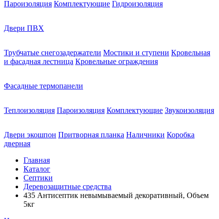
Пароизоляция
Комплектующие
Гидроизоляция
Двери ПВХ
Трубчатые снегозадержатели
Мостики и ступени
Кровельная
и фасадная лестница
Кровельные ограждения
Фасадные термопанели
Теплоизоляция
Пароизоляция
Комплектующие
Звукоизоляция
Двери экошпон
Притворная планка
Наличники
Коробка
дверная
Главная
Каталог
Септики
Деревозащитные средства
435 Антисептик невымываемый декоративный, Объем
5кг