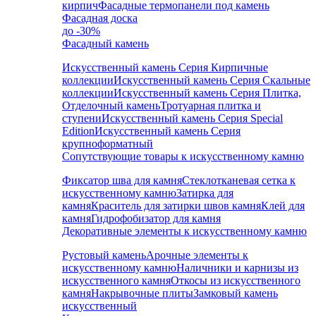
кирпич
Фасадные термопанели под камень
Фасадная доска
до -30%
Фасадный камень
Искусственный камень Серия Кирпичные
коллекции
Искусственный камень Серия Скальные
коллекции
Искусственный камень Серия Плитка,
Отделочный камень
Тротуарная плитка и
ступени
Искусственный камень Серия Special
Edition
Искусственный камень Серия
крупноформатный
Сопутствующие товары к искусственному камню
Фиксатор шва для камня
Стеклотканевая сетка к
искусственному камню
Затирка для
камня
Краситель для затирки швов камня
Клей для
камня
Гидрофобизатор для камня
Декоративные элементы к искусственному камню
Рустовый камень
Арочные элементы к
искусственному камню
Наличники и карнизы из
искусственного камня
Откосы из искусственного
камня
Накрывочные плиты
Замковый камень
искусственный