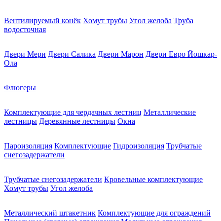
Вентилируемый конёк
Хомут трубы
Угол желоба
Труба
водосточная
Двери Мери
Двери Салика
Двери Марон
Двери Евро Йошкар-
Ола
Флюгеры
Комплектующие для чердачных лестниц
Металлические
лестницы
Деревянные лестницы
Окна
Пароизоляция
Комплектующие
Гидроизоляция
Трубчатые
снегозадержатели
Трубчатые снегозадержатели
Кровельные комплектующие
Хомут трубы
Угол желоба
Металлический штакетник
Комплектующие для ограждений