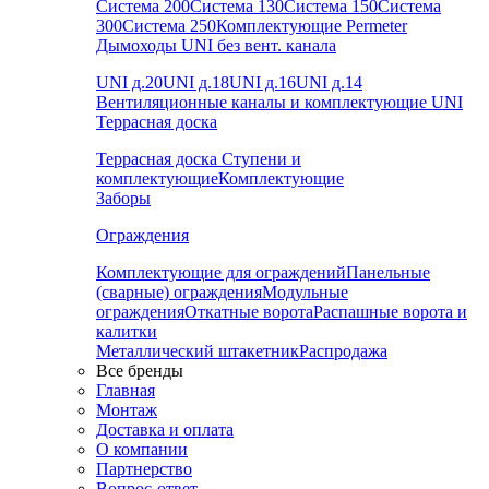
Система 200
Система 130
Система 150
Система
300
Система 250
Комплектующие Permeter
Дымоходы UNI без вент. канала
UNI д.20
UNI д.18
UNI д.16
UNI д.14
Вентиляционные каналы и комплектующие UNI
Террасная доска
Террасная доска
Ступени и
комплектующие
Комплектующие
Заборы
Ограждения
Комплектующие для ограждений
Панельные
(сварные) ограждения
Модульные
ограждения
Откатные ворота
Распашные ворота и
калитки
Металлический штакетник
Распродажа
Все бренды
Главная
Монтаж
Доставка и оплата
О компании
Партнерство
Вопрос-ответ