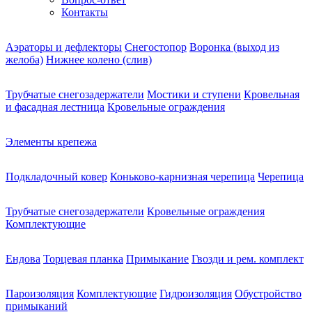
Контакты
Аэраторы и дефлекторы
Снегостопор
Воронка (выход из
желоба)
Нижнее колено (слив)
Трубчатые снегозадержатели
Мостики и ступени
Кровельная
и фасадная лестница
Кровельные ограждения
Элементы крепежа
Подкладочный ковер
Коньково-карнизная черепица
Черепица
Трубчатые снегозадержатели
Кровельные ограждения
Комплектующие
Ендова
Торцевая планка
Примыкание
Гвозди и рем. комплект
Пароизоляция
Комплектующие
Гидроизоляция
Обустройство
примыканий