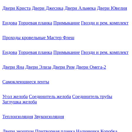
Двери Криста
Двери Джесика
Двери Альмека
Двери Ювелия
Ендова
Торцевая планка
Примыкание
Гвозди и рем. комплект
Проходы кровельные Мастер Флеш
Ендова
Торцевая планка
Примыкание
Гвозди и рем. комплект
Двери Яна
Двери Элиза
Двери Рим
Двери Омега-2
Самоклеющиеся ленты
Угол желоба
Соединитель желоба
Соединитель трубы
Заглушка желоба
Теплоизоляция
Звукоизоляция
Двери экошпон
Притворная планка
Наличники
Коробка