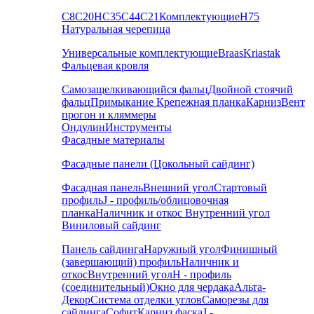
С8
С20
НС35
С44
С21
Комплектующие
Н75
Натуральная черепица
Универсальные комплектующие
Braas
Kriastak
Фальцевая кровля
Самозащелкивающийся фальц
Двойной стоячий
фальц
Примыкание
Крепежная планка
Карниз
Вент
прогон и кляммеры
Ондулин
Инструменты
Фасадные материалы
Фасадные панели (Цокольный сайдинг)
Фасадная панель
Внешний угол
Стартовый
профиль
J - профиль/облицовочная
планка
Наличник и откос
Внутренний угол
Виниловый сайдинг
Панель сайдинга
Наружный угол
Финишный
(завершающий) профиль
Наличник и
откос
Внутренний угол
H - профиль
(соединительный)
Окно для чердака
Альта-
Декор
Система отделки углов
Саморезы для
сайдинга
Софит
Карниз фаска
J -