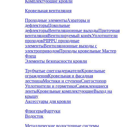
Комплектующие кровли
Кровельная вентиляция
Проходные элементы
Аэраторы и
дефлекторы
Цокольные
дефлекторы
Вентиляционные выходы
Приточная
вентиляция
Вентилируемый конёк
Уплотнители
проходов
PIIPPU проходные
элементы
Вентиляционные выходы с
электроприводом
Проходы кровельные Мастер
Флеш
Элементы безопасности кровли
Трубчатые снегозадержатели
Кровельные
ограждения
Кровельная и фасадная
лестница
Мостики и ступени
Снегостопор
Уплотнители и герметики
Самоклеющиеся
ленты
Кровельные комплектующие
Выход на
крышу
Аксессуары для кровли
Флюгеры
Фартуки
Водосток
Металлические водосточные системы