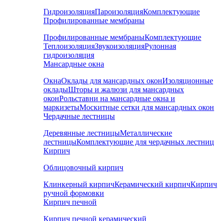
Гидроизоляция
Пароизоляция
Комплектующие
Профилированные мембраны
Профилированные мембраны
Комплектующие
Теплоизоляция
Звукоизоляция
Рулонная
гидроизоляция
Мансардные окна
Окна
Оклады для мансардных окон
Изоляционные
оклады
Шторы и жалюзи для мансардных
окон
Рольставни на мансардные окна и
маркизеты
Москитные сетки для мансардных окон
Чердачные лестницы
Деревянные лестницы
Металлические
лестницы
Комплектующие для чердачных лестниц
Кирпич
Облицовочный кирпич
Клинкерный кирпич
Керамический кирпич
Кирпич
ручной формовки
Кирпич печной
Кирпич печной керамический