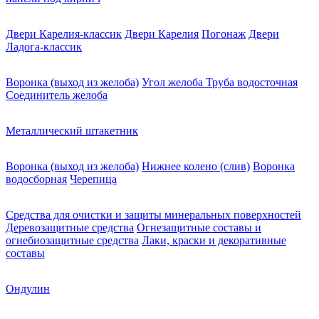
Двери Карелия-классик
Двери Карелия
Погонаж
Двери
Ладога-классик
Воронка (выход из желоба)
Угол желоба
Труба водосточная
Соединитель желоба
Металлический штакетник
Воронка (выход из желоба)
Нижнее колено (слив)
Воронка
водосборная
Черепица
Средства для очистки и защиты минеральных поверхностей
Деревозащитные средства
Огнезащитные составы и
огнебиозащитные средства
Лаки, краски и декоративные
составы
Ондулин