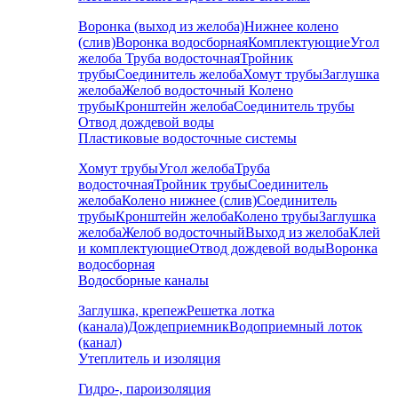
Воронка (выход из желоба)
Нижнее колено
(слив)
Воронка водосборная
Комплектующие
Угол
желоба
Труба водосточная
Тройник
трубы
Соединитель желоба
Хомут трубы
Заглушка
желоба
Желоб водосточный
Колено
трубы
Кронштейн желоба
Соединитель трубы
Отвод дождевой воды
Пластиковые водосточные системы
Хомут трубы
Угол желоба
Труба
водосточная
Тройник трубы
Соединитель
желоба
Колено нижнее (слив)
Соединитель
трубы
Кронштейн желоба
Колено трубы
Заглушка
желоба
Желоб водосточный
Выход из желоба
Клей
и комплектующие
Отвод дождевой воды
Воронка
водосборная
Водосборные каналы
Заглушка, крепеж
Решетка лотка
(канала)
Дождеприемник
Водоприемный лоток
(канал)
Утеплитель и изоляция
Гидро-, пароизоляция