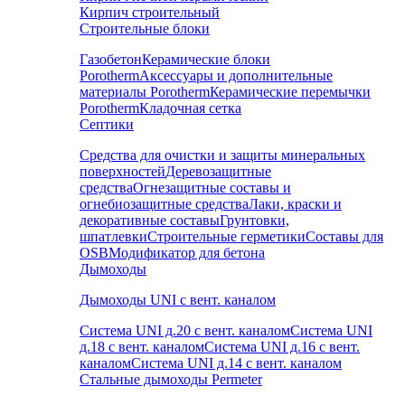
Кирпич строительный
Строительные блоки
Газобетон
Керамические блоки
Porotherm
Аксессуары и дополнительные
материалы Porotherm
Керамические перемычки
Porotherm
Кладочная сетка
Септики
Средства для очистки и защиты минеральных
поверхностей
Деревозащитные
средства
Огнезащитные составы и
огнебиозащитные средства
Лаки, краски и
декоративные составы
Грунтовки,
шпатлевки
Строительные герметики
Составы для
OSB
Модификатор для бетона
Дымоходы
Дымоходы UNI с вент. каналом
Система UNI д.20 с вент. каналом
Система UNI
д.18 с вент. каналом
Система UNI д.16 с вент.
каналом
Система UNI д.14 с вент. каналом
Стальные дымоходы Permeter