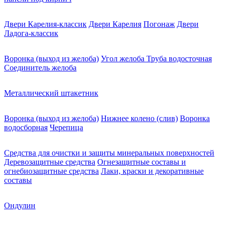
Двери Карелия-классик
Двери Карелия
Погонаж
Двери
Ладога-классик
Воронка (выход из желоба)
Угол желоба
Труба водосточная
Соединитель желоба
Металлический штакетник
Воронка (выход из желоба)
Нижнее колено (слив)
Воронка
водосборная
Черепица
Средства для очистки и защиты минеральных поверхностей
Деревозащитные средства
Огнезащитные составы и
огнебиозащитные средства
Лаки, краски и декоративные
составы
Ондулин