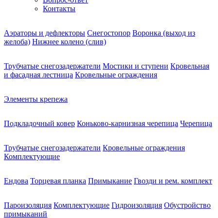
Контакты
Аэраторы и дефлекторы
Снегостопор
Воронка (выход из
желоба)
Нижнее колено (слив)
Трубчатые снегозадержатели
Мостики и ступени
Кровельная
и фасадная лестница
Кровельные ограждения
Элементы крепежа
Подкладочный ковер
Коньково-карнизная черепица
Черепица
Трубчатые снегозадержатели
Кровельные ограждения
Комплектующие
Ендова
Торцевая планка
Примыкание
Гвозди и рем. комплект
Пароизоляция
Комплектующие
Гидроизоляция
Обустройство
примыканий