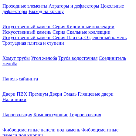
Проходные элементы
Аэраторы и дефлекторы
Цокольные
дефлекторы
Выход на крышу
Искусственный камень Серия Кирпичные коллекции
Искусственный камень Серия Скальные коллекции
Искусственный камень Серия Плитка, Отделочный камень
Тротуарная плитка и ступени
Хомут трубы
Угол желоба
Труба водосточная
Соединитель
желоба
Панель сайдинга
Двери ПВХ Премиум
Двери Эмаль
Глянцевые двери
Наличники
Пароизоляция
Комплектующие
Гидроизоляция
Фиброцементные панели под камень
Фиброцементные
панели под кирпич