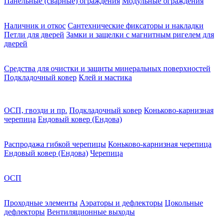
Панельные (сварные) ограждения
Модульные ограждения
Наличник и откос
Сантехнические фиксаторы и накладки
Петли для дверей
Замки и защелки с магнитным ригелем для
дверей
Средства для очистки и защиты минеральных поверхностей
Подкладочный ковер
Клей и мастика
ОСП, гвозди и пр.
Подкладочный ковер
Коньково-карнизная
черепица
Ендовый ковер (Ендова)
Распродажа гибкой черепицы
Коньково-карнизная черепица
Ендовый ковер (Ендова)
Черепица
ОСП
Проходные элементы
Аэраторы и дефлекторы
Цокольные
дефлекторы
Вентиляционные выходы