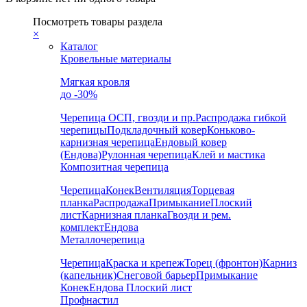
Посмотреть товары раздела
×
Каталог
Кровельные материалы
Мягкая кровля
до -30%
Черепица
ОСП, гвозди и пр.
Распродажа гибкой
черепицы
Подкладочный ковер
Коньково-
карнизная черепица
Ендовый ковер
(Ендова)
Рулонная черепица
Клей и мастика
Композитная черепица
Черепица
Конек
Вентиляция
Торцевая
планка
Распродажа
Примыкание
Плоский
лист
Карнизная планка
Гвозди и рем.
комплект
Ендова
Металлочерепица
Черепица
Краска и крепеж
Торец (фронтон)
Карниз
(капельник)
Снеговой барьер
Примыкание
Конек
Ендова
Плоский лист
Профнастил