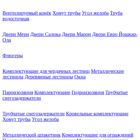
Вентилируемый конёк
Хомут трубы
Угол желоба
Труба
водосточная
Двери Мери
Двери Салика
Двери Марон
Двери Евро Йошкар-
Ола
Флюгеры
Комплектующие для чердачных лестниц
Металлические
лестницы
Деревянные лестницы
Окна
Пароизоляция
Комплектующие
Гидроизоляция
Трубчатые
снегозадержатели
Трубчатые снегозадержатели
Кровельные комплектующие
Хомут трубы
Угол желоба
Металлический штакетник
Комплектующие для ограждений