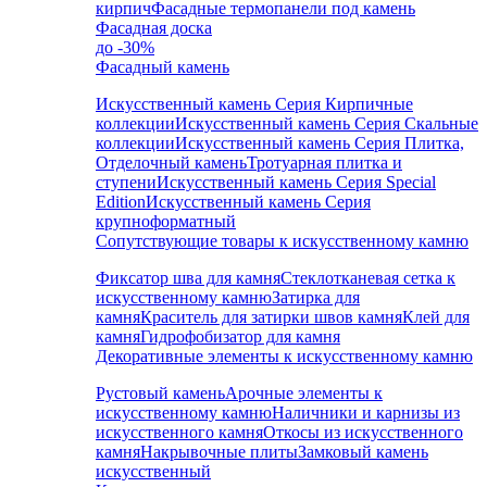
кирпич
Фасадные термопанели под камень
Фасадная доска
до -30%
Фасадный камень
Искусственный камень Серия Кирпичные
коллекции
Искусственный камень Серия Скальные
коллекции
Искусственный камень Серия Плитка,
Отделочный камень
Тротуарная плитка и
ступени
Искусственный камень Серия Special
Edition
Искусственный камень Серия
крупноформатный
Сопутствующие товары к искусственному камню
Фиксатор шва для камня
Стеклотканевая сетка к
искусственному камню
Затирка для
камня
Краситель для затирки швов камня
Клей для
камня
Гидрофобизатор для камня
Декоративные элементы к искусственному камню
Рустовый камень
Арочные элементы к
искусственному камню
Наличники и карнизы из
искусственного камня
Откосы из искусственного
камня
Накрывочные плиты
Замковый камень
искусственный