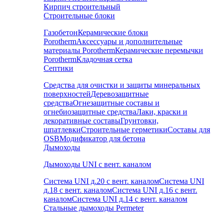
Кирпич строительный
Строительные блоки
Газобетон
Керамические блоки
Porotherm
Аксессуары и дополнительные
материалы Porotherm
Керамические перемычки
Porotherm
Кладочная сетка
Септики
Средства для очистки и защиты минеральных
поверхностей
Деревозащитные
средства
Огнезащитные составы и
огнебиозащитные средства
Лаки, краски и
декоративные составы
Грунтовки,
шпатлевки
Строительные герметики
Составы для
OSB
Модификатор для бетона
Дымоходы
Дымоходы UNI с вент. каналом
Система UNI д.20 с вент. каналом
Система UNI
д.18 с вент. каналом
Система UNI д.16 с вент.
каналом
Система UNI д.14 с вент. каналом
Стальные дымоходы Permeter