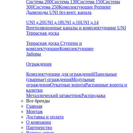
Система 200
Система 130
Система 150
Система
300
Система 250
Комплектующие Permeter
Дымоходы UNI без вент. канала
UNI д.20
UNI д.18
UNI д.16
UNI д.14
Вентиляционные каналы и комплектующие UNI
Террасная доска
Террасная доска
Ступени и
комплектующие
Комплектующие
Заборы
Ограждения
Комплектующие для ограждений
Панельные
(сварные) ограждения
Модульные
ограждения
Откатные ворота
Распашные ворота и
калитки
Металлический штакетник
Распродажа
Все бренды
Главная
Монтаж
Доставка и оплата
О компании
Партнерство
Вопрос-ответ