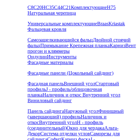
С8
С20
НС35
С44
С21
Комплектующие
Н75
Натуральная черепица
Универсальные комплектующие
Braas
Kriastak
Фальцевая кровля
Самозащелкивающийся фальц
Двойной стоячий
фальц
Примыкание
Крепежная планка
Карниз
Вент
прогон и кляммеры
Ондулин
Инструменты
Фасадные материалы
Фасадные панели (Цокольный сайдинг)
Фасадная панель
Внешний угол
Стартовый
профиль
J - профиль/облицовочная
планка
Наличник и откос
Внутренний угол
Виниловый сайдинг
Панель сайдинга
Наружный угол
Финишный
(завершающий) профиль
Наличник и
откос
Внутренний угол
H - профиль
(соединительный)
Окно для чердака
Альта-
Декор
Система отделки углов
Саморезы для
сайдинга
Софит
Карниз фаска
J -