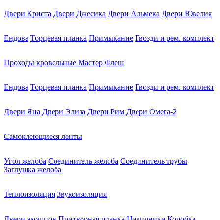
Двери Криста
Двери Джесика
Двери Альмека
Двери Ювелия
Ендова
Торцевая планка
Примыкание
Гвозди и рем. комплект
Проходы кровельные Мастер Флеш
Ендова
Торцевая планка
Примыкание
Гвозди и рем. комплект
Двери Яна
Двери Элиза
Двери Рим
Двери Омега-2
Самоклеющиеся ленты
Угол желоба
Соединитель желоба
Соединитель трубы
Заглушка желоба
Теплоизоляция
Звукоизоляция
Двери экошпон
Притворная планка
Наличники
Коробка