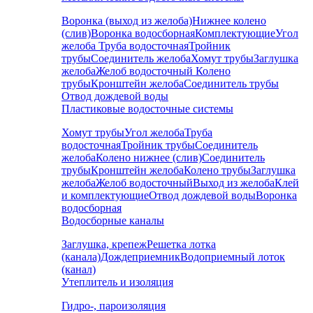
Воронка (выход из желоба)
Нижнее колено
(слив)
Воронка водосборная
Комплектующие
Угол
желоба
Труба водосточная
Тройник
трубы
Соединитель желоба
Хомут трубы
Заглушка
желоба
Желоб водосточный
Колено
трубы
Кронштейн желоба
Соединитель трубы
Отвод дождевой воды
Пластиковые водосточные системы
Хомут трубы
Угол желоба
Труба
водосточная
Тройник трубы
Соединитель
желоба
Колено нижнее (слив)
Соединитель
трубы
Кронштейн желоба
Колено трубы
Заглушка
желоба
Желоб водосточный
Выход из желоба
Клей
и комплектующие
Отвод дождевой воды
Воронка
водосборная
Водосборные каналы
Заглушка, крепеж
Решетка лотка
(канала)
Дождеприемник
Водоприемный лоток
(канал)
Утеплитель и изоляция
Гидро-, пароизоляция