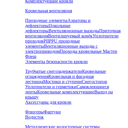
Комплектующие кровли
Кровельная вентиляция
Проходные элементы
Аэраторы и
дефлекторы
Цокольные
дефлекторы
Вентиляционные выходы
Приточная
вентиляция
Вентилируемый конёк
Уплотнители
проходов
PIIPPU проходные
элементы
Вентиляционные выходы с
электроприводом
Проходы кровельные Мастер
Флеш
Элементы безопасности кровли
Трубчатые снегозадержатели
Кровельные
ограждения
Кровельная и фасадная
лестница
Мостики и ступени
Снегостопор
Уплотнители и герметики
Самоклеющиеся
ленты
Кровельные комплектующие
Выход на
крышу
Аксессуары для кровли
Флюгеры
Фартуки
Водосток
Металлические водосточные системы