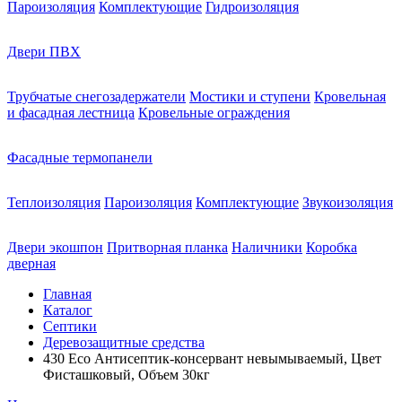
Пароизоляция
Комплектующие
Гидроизоляция
Двери ПВХ
Трубчатые снегозадержатели
Мостики и ступени
Кровельная
и фасадная лестница
Кровельные ограждения
Фасадные термопанели
Теплоизоляция
Пароизоляция
Комплектующие
Звукоизоляция
Двери экошпон
Притворная планка
Наличники
Коробка
дверная
Главная
Каталог
Септики
Деревозащитные средства
430 Eco Антисептик-консервант невымываемый, Цвет
Фисташковый, Объем 30кг