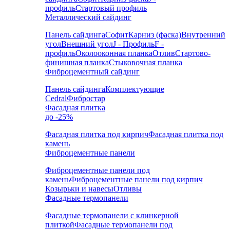
профиль
Стартовый профиль
Металлический сайдинг
Панель сайдинга
Софит
Карниз (фаска)
Внутренний
угол
Внешний угол
J - Профиль
F -
профиль
Околооконная планка
Отлив
Стартово-
финишная планка
Стыковочная планка
Фиброцементный сайдинг
Панель сайдинга
Комплектующие
Cedral
Фибростар
Фасадная плитка
до -25%
Фасадная плитка под кирпич
Фасадная плитка под
камень
Фиброцементные панели
Фиброцементные панели под
камень
Фиброцементные панели под кирпич
Козырьки и навесы
Отливы
Фасадные термопанели
Фасадные термопанели с клинкерной
плиткой
Фасадные термопанели под