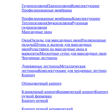
Гидроизоляция
Пароизоляция
Комплектующие
Профилированные мембраны
Профилированные мембраны
Комплектующие
Теплоизоляция
Звукоизоляция
Рулонная
гидроизоляция
Мансардные окна
Окна
Оклады для мансардных окон
Изоляционные
оклады
Шторы и жалюзи для мансардных
окон
Рольставни на мансардные окна и
маркизеты
Москитные сетки для мансардных окон
Чердачные лестницы
Деревянные лестницы
Металлические
лестницы
Комплектующие для чердачных лестниц
Кирпич
Облицовочный кирпич
Клинкерный кирпич
Керамический кирпич
Кирпич
ручной формовки
Кирпич печной
Кирпич печной керамический